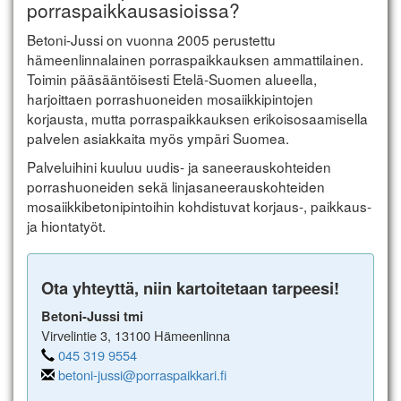
porraspaikkausasioissa?
Betoni-Jussi on vuonna 2005 perustettu
hämeenlinnalainen porraspaikkauksen ammattilainen.
Toimin pääsääntöisesti Etelä-Suomen alueella,
harjoittaen porrashuoneiden mosaiikkipintojen
korjausta, mutta porraspaikkauksen erikoisosaamisella
palvelen asiakkaita myös ympäri Suomea.
Palveluihini kuuluu uudis- ja saneerauskohteiden
porrashuoneiden sekä linjasaneerauskohteiden
mosaiikkibetonipintoihin kohdistuvat korjaus-, paikkaus-
ja hiontatyöt.
Ota yhteyttä, niin kartoitetaan tarpeesi!
Betoni-Jussi tmi
Virvelintie 3, 13100 Hämeenlinna
045 319 9554
betoni-jussi@porraspaikkari.fi